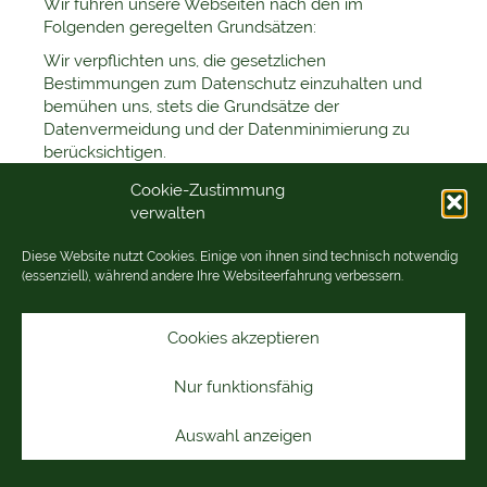
Wir führen unsere Webseiten nach den im
Folgenden geregelten Grundsätzen:
Wir verpflichten uns, die gesetzlichen
Bestimmungen zum Datenschutz einzuhalten und
bemühen uns, stets die Grundsätze der
Datenvermeidung und der Datenminimierung zu
berücksichtigen.
Cookie-Zustimmung
1. NAME UND ANSCHRIFT DES
VERANTWORTLICHEN
verwalten
Die Verantwortliche im Sinne der Datenschutz-
Diese Website nutzt Cookies. Einige von ihnen sind technisch notwendig
Grundverordnung und anderer nationaler
(essenziell), während andere Ihre Websiteerfahrung verbessern.
Datenschutzgesetze der Mitgliedsstaaten der
Europäischen Union sowie sonstiger
datenschutzrechtlicher Bestimmungen ist:
Cookies akzeptieren
Dr. med. Franziska Possekel
Nur funktionsfähig
Neubronnerstraße 1
61476 Kronberg
Auswahl anzeigen
Telefon 06173 3940240
Telefax 06173 3940242